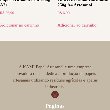
A2+
250g A4 Artesanal
R$
26,90
R$
6,90
Adicionar ao carrinho
Adicionar ao carrinho
A KAMI Papel Artesanal é uma empresa
inovadora que se dedica à produção de papéis
artesanais utilizando resíduos agrícolas e aparas
industriais.
Páginas