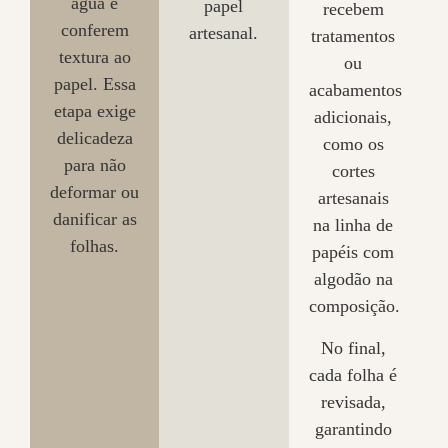
água e
papel
recebem
conferem
artesanal.
tratamentos
textura ao
ou
papel. Essa
acabamentos
etapa exige
adicionais,
delicadeza
como os
para não
cortes
deformar ou
artesanais
danificar as
na linha de
folhas.
papéis com
algodão na
composição.
No final,
cada folha é
revisada,
garantindo