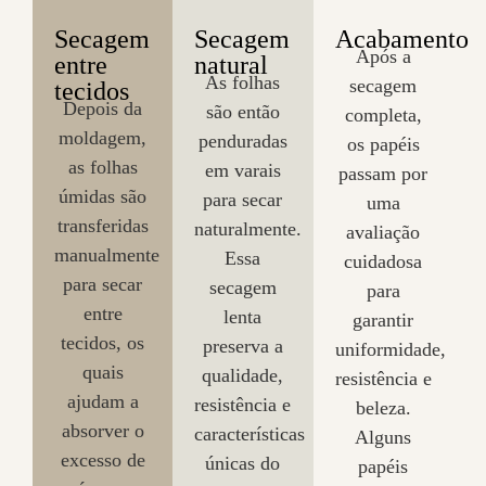
Secagem
Secagem
Acabamento
Após a
entre
natural
As folhas
secagem
tecidos
Depois da
são então
completa,
moldagem,
penduradas
os papéis
as folhas
em varais
passam por
úmidas são
para secar
uma
transferidas
naturalmente.
avaliação
manualmente
Essa
cuidadosa
para secar
secagem
para
entre
lenta
garantir
tecidos, os
preserva a
uniformidade,
quais
qualidade,
resistência e
ajudam a
resistência e
beleza.
absorver o
características
Alguns
excesso de
únicas do
papéis