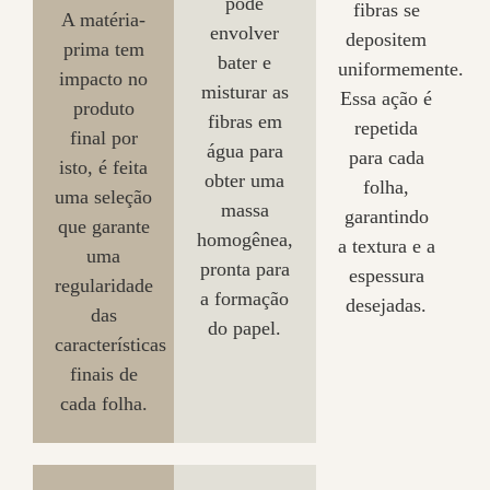
pode
fibras se
A matéria-
envolver
depositem
prima tem
bater e
uniformemente.
impacto no
misturar as
Essa ação é
produto
fibras em
repetida
final por
água para
para cada
isto, é feita
obter uma
folha,
uma seleção
massa
garantindo
que garante
homogênea,
a textura e a
uma
pronta para
espessura
regularidade
a formação
desejadas.
das
do papel.
características
finais de
cada folha.