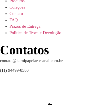
Produtos
Coleções
Contato
FAQ
Prazos de Entrega
Política de Troca e Devolução
Contatos
contato@kamipapelartesanal.com.br
(11) 94499-8380
Copyright © Kami Papel Artesanal 2026 – Criado por:
Lab G