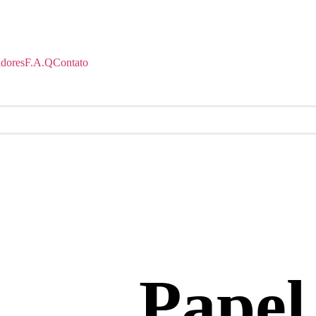
idores
F.A.Q
Contato
Papel