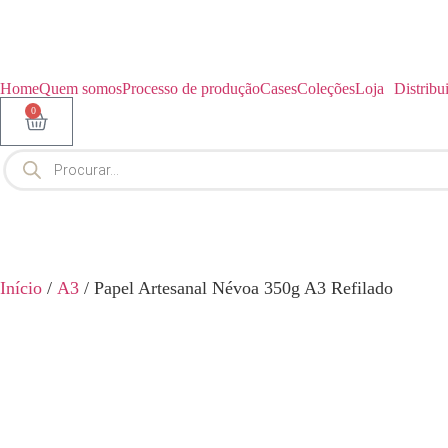
Home
Quem somos
Processo de produção
Cases
Coleções
Loja
Distribu
0
Início
/
A3
/ Papel Artesanal Névoa 350g A3 Refilado