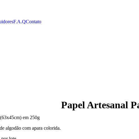
uidores
F.A.Q
Contato
Papel Artesanal P
+ (63x45cm) em 250g
 de algodão com apara colorida.
 por lote.