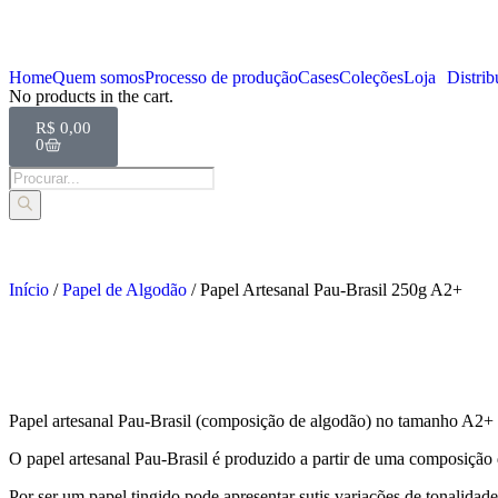
Home
Quem somos
Processo de produção
Cases
Coleções
Loja
Distrib
No products in the cart.
R$
0,00
0
Início
/
Papel de Algodão
/ Papel Artesanal Pau-Brasil 250g A2+
Papel artesanal Pau-Brasil (composição de algodão) no tamanho A2
O papel artesanal Pau-Brasil é produzido a partir de uma composição
Por ser um papel tingido pode apresentar sutis variações de tonalidade