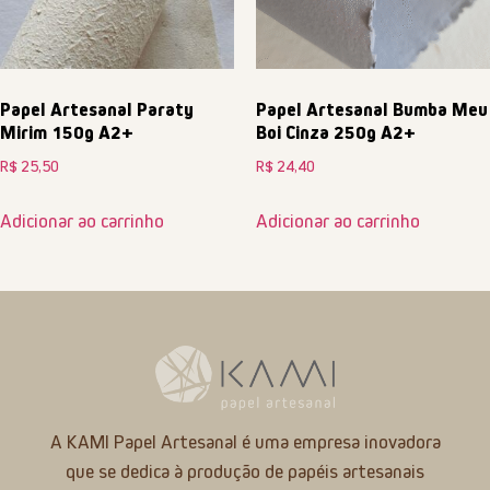
Papel Artesanal Paraty
Papel Artesanal Bumba Meu
Mirim 150g A2+
Boi Cinza 250g A2+
R$
25,50
R$
24,40
Adicionar ao carrinho
Adicionar ao carrinho
A KAMI Papel Artesanal é uma empresa inovadora
que se dedica à produção de papéis artesanais