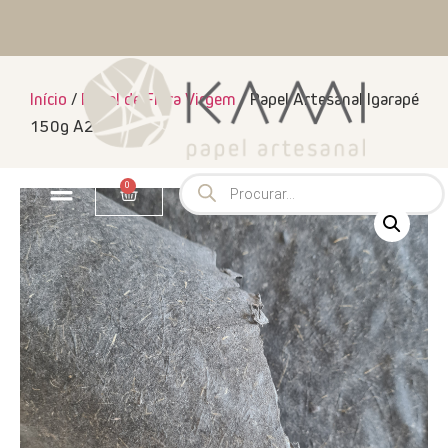
Início
/
Papel de Fibra Virgem
/ Papel Artesanal Igarapé
150g A2+
0