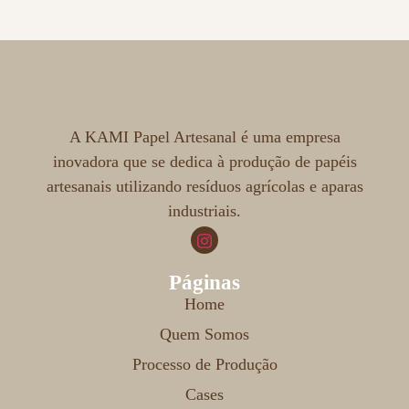
A KAMI Papel Artesanal é uma empresa
inovadora que se dedica à produção de papéis
artesanais utilizando resíduos agrícolas e aparas
industriais.
Páginas
Home
Quem Somos
Processo de Produção
Cases