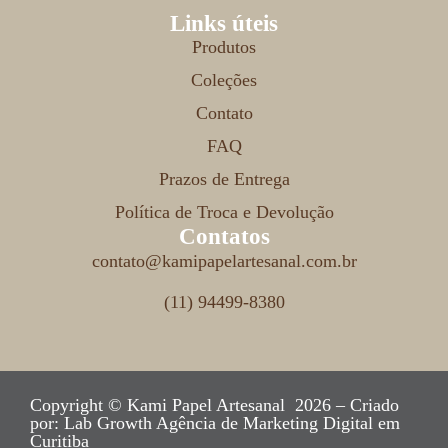
Links úteis
Produtos
Coleções
Contato
FAQ
Prazos de Entrega
Política de Troca e Devolução
Contatos
contato@kamipapelartesanal.com.br
(11) 94499-8380
Copyright © Kami Papel Artesanal 2026 – Criado
por:
Lab Growth Agência de Marketing Digital em
Curitiba