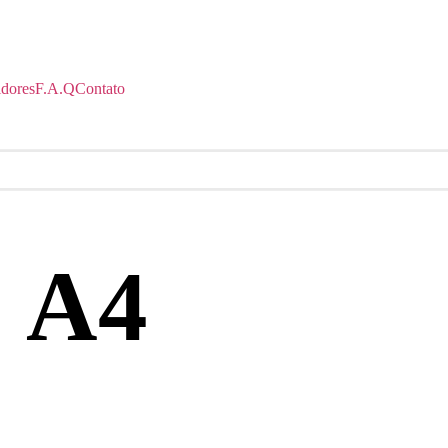
idores
F.A.Q
Contato
: A4