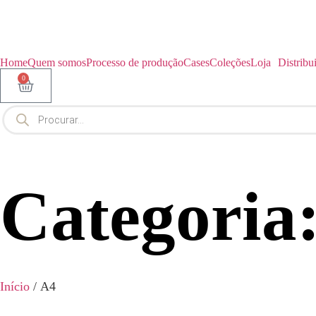
Home
Quem somos
Processo de produção
Cases
Coleções
Loja
Distribu
0
Categoria
Início
/ A4