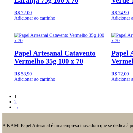
Laranja 75g 100 x 70
Verde 
R$
72,00
R$
74,90
Adicionar ao carrinho
Adicionar a
Papel Artesanal Catavento
Papel 
Vermelho 35g 100 x 70
Vermel
R$
58,90
R$
72,00
Adicionar ao carrinho
Adicionar a
1
2
→
A KAMI Papel Artesanal é uma empresa inovadora que se dedica à produ